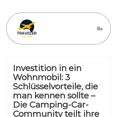
Skip
to
content
T
r
a
Investition in ein
v
Wohnmobil: 3
e
Schlüsselvorteile, die
l
man kennen sollte –
e
Die Camping-Car-
r
Community teilt ihre
s