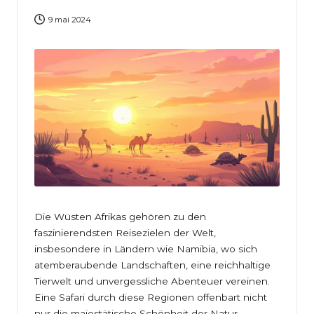
e
9 mai 2024
i
t
e
n
Die Wüsten Afrikas gehören zu den
faszinierendsten Reisezielen der Welt,
insbesondere in Ländern wie Namibia, wo sich
atemberaubende Landschaften, eine reichhaltige
Tierwelt und unvergessliche Abenteuer vereinen.
Eine Safari durch diese Regionen offenbart nicht
nur die majestätische Schönheit der Natur,