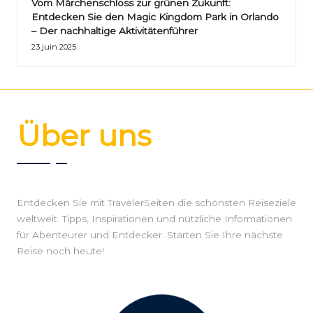
Vom Märchenschloss zur grünen Zukunft:
Entdecken Sie den Magic Kingdom Park in Orlando
– Der nachhaltige Aktivitätenführer
23 juin 2025
Über uns
Entdecken Sie mit TravelerSeiten die schönsten Reiseziele
weltweit. Tipps, Inspirationen und nützliche Informationen
für Abenteurer und Entdecker. Starten Sie Ihre nächste
Reise noch heute!